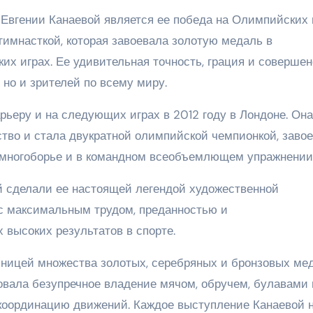
вгении Канаевой является ее победа на Олимпийских и
гимнасткой, которая завоевала золотую медаль в
х играх. Ее удивительная точность, грация и совершен
 но и зрителей по всему миру.
ьеру и на следующих играх в 2012 году в Лондоне. Он
ство и стала двукратной олимпийской чемпионкой, заво
многоборье и в командном всеобъемлющем упражнении
й сделали ее настоящей легендой художественной
 с максимальным трудом, преданностью и
высоких результатов в спорте.
ьницей множества золотых, серебряных и бронзовых ме
вала безупречное владение мячом, обручем, булавами 
 координацию движений. Каждое выступление Канаевой 