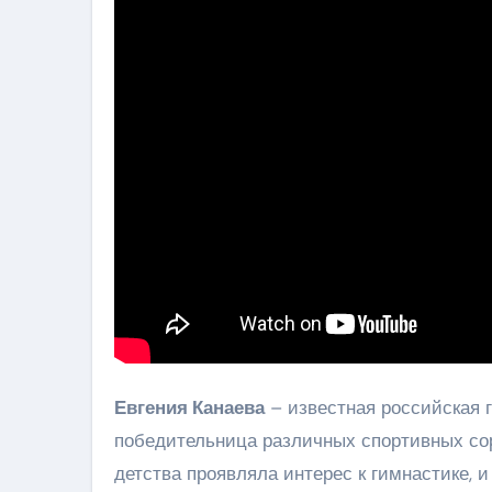
Евгения Канаева
– известная российская 
победительница различных спортивных сор
детства проявляла интерес к гимнастике, и