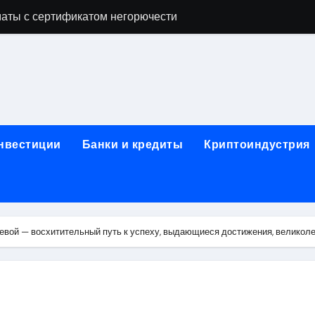
аты с сертификатом негорючести
офессий в онлайн-формате
родок и направляющих для конвейерных лент
ки, мебельного щита, фанеры, шпона и паркетной химии в 
атических лотков для хранения электронных компонентов
инвестиции
Банки и кредиты
Криптоиндустрия
ок из Китая в Казахстан: маршруты, таможенные процедуры
я, этапы строительства, проверка застройщика и сценарии
иртуальных платежных карт без верификации и банковского
евой — восхитительный путь к успеху, выдающиеся достижения, великоле
 справочная информация о сельскохозяйственных предпри
яльных станций серий T330 и T990