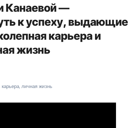
и Канаевой —
уть к успеху, выдающи
колепная карьера и
ная жизнь