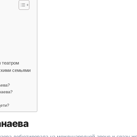
 театром
скими семьями
аева?
наева?
дети?
анаева
Канаева дебютировала на международной арене и сразу ж