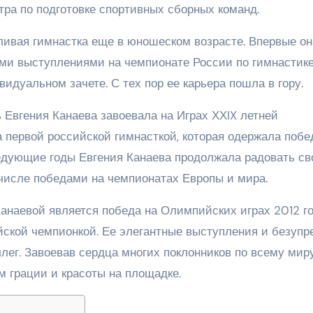
ра по подготовке спортивных сборных команд.
тливая гимнастка еще в юношеском возрасте. Впервые он
ми выступлениями на чемпионате России по гимнастике
видуальном зачете. С тех пор ее карьера пошла в гору.
Евгения Канаева завоевала на Играх ХХIX летней
 первой российской гимнасткой, которая одержала побе
ледующие годы Евгения Канаева продолжала радовать св
числе победами на чемпионатах Европы и мира.
наевой является победа на Олимпийских играх 2012 го
йской чемпионкой. Ее элегантные выступления и безупр
ллег. Завоевав сердца многих поклонников по всему миру
м грации и красоты на площадке.