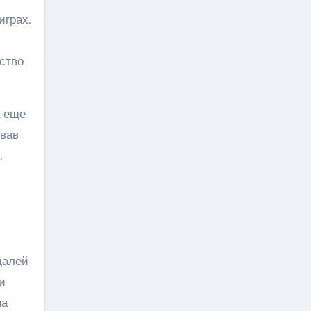
грах.
ство
а еще
евав
.
далей
и
на