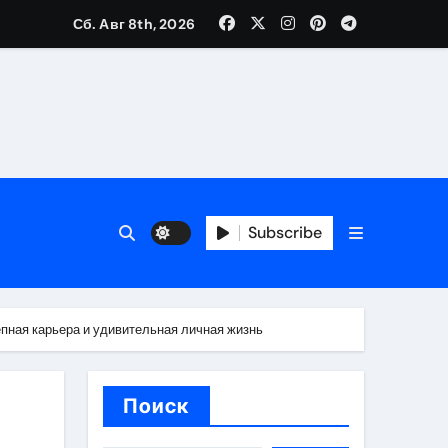
Сб. Авг 8th, 2026
каталоге
 и сроки
Subscribe
 оформления сделки
 участия с пополнением стейблкоином
пная карьера и удивительная личная жизнь
ятиях
Поиск