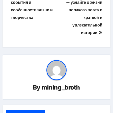
события и
— узнайте о жизни
записям
особенности жизни и
великого поэта в
творчества
краткой и
увлекательной
истории
By
mining_broth