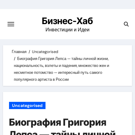
Skip
to
Бизнес-Хаб
content
Инвестиции и Идеи
Главная
Uncategorised
Биография Григория Лепса — тайны личной жизни,
национальность, взлеты и падения, множество жен и
несметное потомство — интересный путь самого
популярного артиста в России
Uncategorised
Биография Григория
Лепса — тайны личной