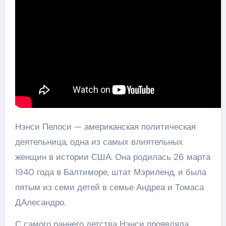
Нэнси Пелоси — американская политическая
деятельница, одна из самых влиятельных
женщин в истории США. Она родилась 26 марта
1940 года в Балтиморе, штат Мэриленд, и была
пятым из семи детей в семье Андреа и Томаса
ДАлесандро.
С самого раннего детства Нэнси проявляла