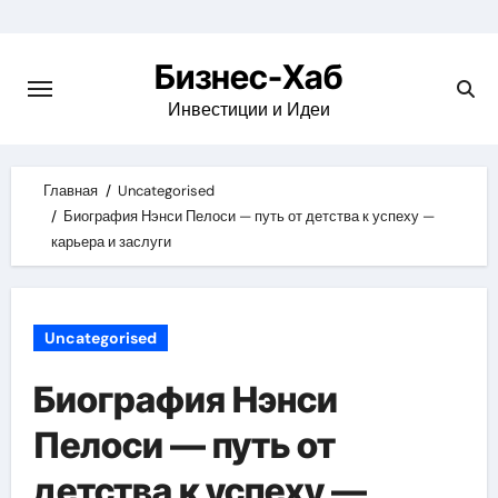
Skip
to
Бизнес-Хаб
content
Инвестиции и Идеи
Главная
Uncategorised
Биография Нэнси Пелоси — путь от детства к успеху —
карьера и заслуги
Uncategorised
Биография Нэнси
Пелоси — путь от
детства к успеху —