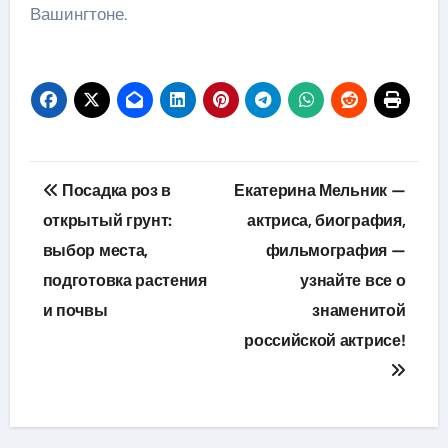
Вашингтоне.
Навигация
Посадка роз в
Екатерина Мельник —
по
открытый грунт:
актриса, биография,
выбор места,
фильмография —
записям
подготовка растения
узнайте все о
и почвы
знаменитой
российской актрисе!