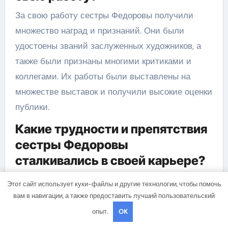
За свою работу сестры Федоровы получили
множество наград и признаний. Они были
удостоены званий заслуженных художников, а
также были признаны многими критиками и
коллегами. Их работы были выставлены на
множестве выставок и получили высокие оценки
публики.
Какие трудности и препятствия
сестры Федоровы
сталкивались в своей карьере?
Сестры Федоровы сталкивались с различными
Этот сайт использует куки-файлы и другие технологии, чтобы помочь
трудностями и препятствиями на пути к своей
вам в навигации, а также предоставить лучший пользовательский
карьере. В то время их положение как женщин-
опыт.
OK
художниц было необычным, и они часто