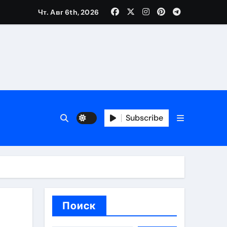
Чт. Авг 6th, 2026
каталоге
 и сроки
Subscribe
 оформления сделки
 участия с пополнением стейблкоином
ятиях
Поиск