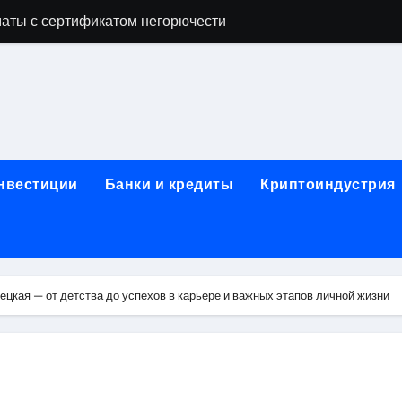
аты с сертификатом негорючести
офессий в онлайн-формате
родок и направляющих для конвейерных лент
ки, мебельного щита, фанеры, шпона и паркетной химии в 
атических лотков для хранения электронных компонентов
инвестиции
Банки и кредиты
Криптоиндустрия
ок из Китая в Казахстан: маршруты, таможенные процедуры
я, этапы строительства, проверка застройщика и сценарии
иртуальных платежных карт без верификации и банковского
цкая — от детства до успехов в карьере и важных этапов личной жизни
 справочная информация о сельскохозяйственных предпри
яльных станций серий T330 и T990