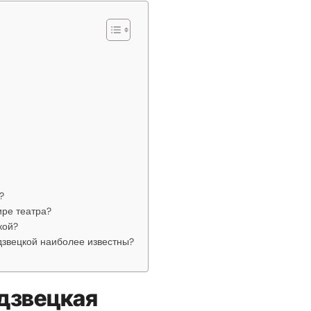
?
ире театра?
кой?
дзвецкой наиболее известны?
дзвецкая