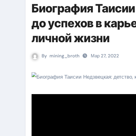
Биография Таисии
до успехов в карь
личной жизни
By
mining_broth
Мар 27, 2022