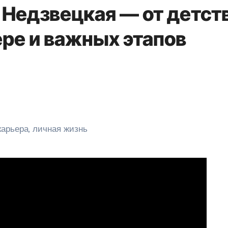
 Недзвецкая — от детст
ере и важных этапов