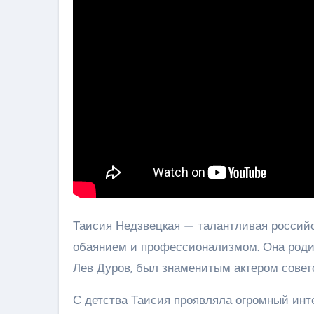
Таисия Недзвецкая — талантливая российс
обаянием и профессионализмом. Она родила
Лев Дуров, был знаменитым актером советс
С детства Таисия проявляла огромный инт