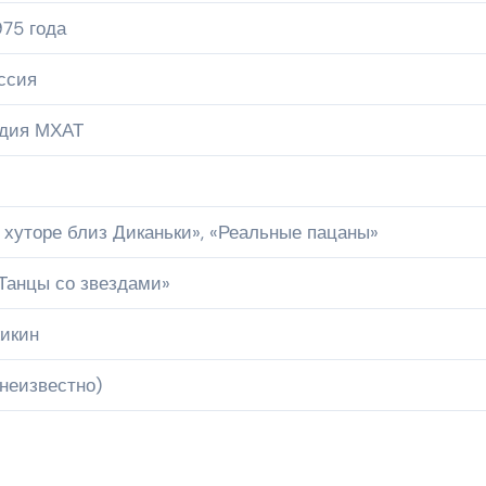
975 года
ссия
удия МХАТ
 хуторе близ Диканьки», «Реальные пацаны»
«Танцы со звездами»
икин
неизвестно)