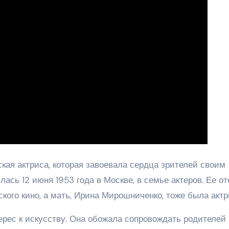
кая актриса, которая завоевала сердца зрителей своим
сь 12 июня 1953 года в Москве, в семье актеров. Ее от
кого кино, а мать, Ирина Мирошниченко, тоже была актр
ерес к искусству. Она обожала сопровождать родителей 