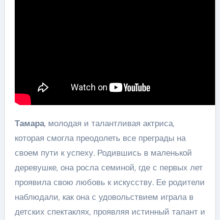
Тамара
, молодая и талантливая актриса,
которая смогла преодолеть все преграды на
своем пути к успеху. Родившись в маленькой
деревушке, она росла семиной, где с первых лет
проявила свою любовь к искусству. Ее родители
наблюдали, как она с удовольствием играла в
детских спектаклях, проявляя истинный талант и