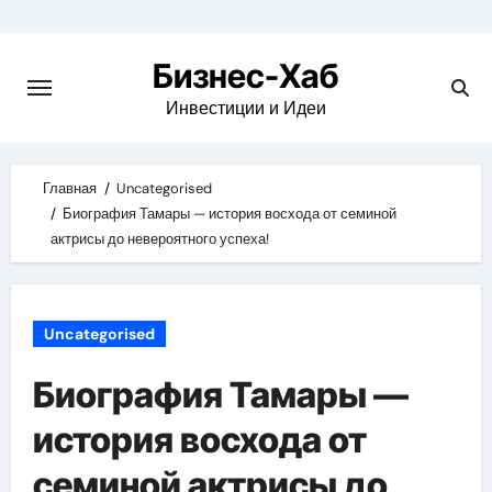
Skip
to
Бизнес-Хаб
content
Инвестиции и Идеи
Главная
Uncategorised
Биография Тамары — история восхода от семиной
актрисы до невероятного успеха!
Uncategorised
Биография Тамары —
история восхода от
семиной актрисы до