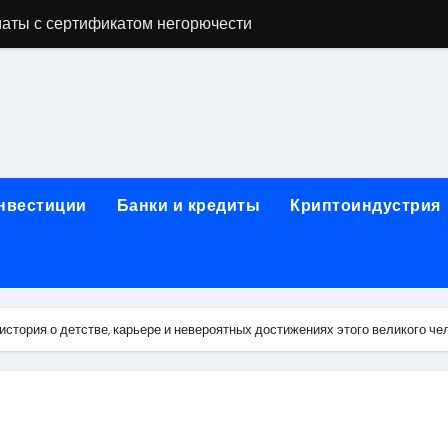
аты с сертификатом негорючести
офессий в онлайн-формате
родок и направляющих для конвейерных лент
ки, мебельного щита, фанеры, шпона и паркетной химии в 
атических лотков для хранения электронных компонентов
инвестиции
Банки и кредиты
Криптоиндустрия
ок из Китая в Казахстан: маршруты, таможенные процедуры
я, этапы строительства, проверка застройщика и сценарии
иртуальных платежных карт без верификации и банковского
стория о детстве, карьере и невероятных достижениях этого великого че
 справочная информация о сельскохозяйственных предпри
яльных станций серий T330 и T990