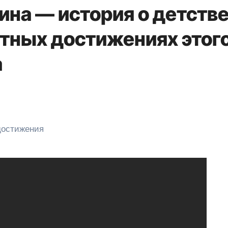
на — история о детстве
ятных достижениях этог
а