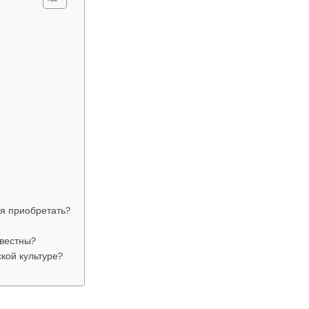
я приобретать?
звестны?
кой культуре?