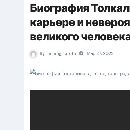
Биография Толкали
карьере и неверо
великого человек
By
mining_broth
Мар 27, 2022