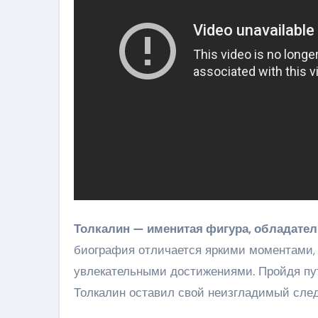
Толкалин — именитая фигура, обладатель
биография отличается яркими моментами, 
увлекательными достижениями. Пройдя пут
Толкалин оставил свой неизгладимый след 