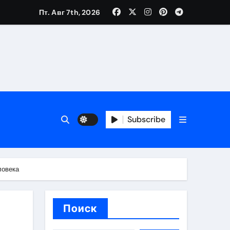
Пт. Авг 7th, 2026
каталоге
 и сроки
Subscribe
 оформления сделки
 участия с пополнением стейблкоином
ловека
ятиях
Поиск