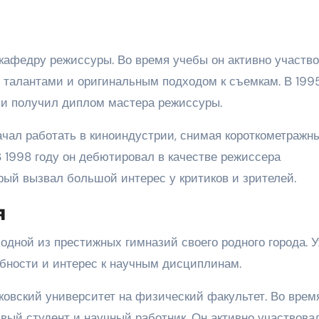
 кафедру режиссуры. Во время учебы он активно участво
 талантами и оригинальным подходом к съемкам. В 1995
 и получил диплом мастера режиссуры.
ачал работать в киноиндустрии, снимая короткометражн
 1998 году он дебютировал в качестве режиссера
рый вызвал большой интерес у критиков и зрителей.
я
одной из престижных гимназий своего родного города. У
бности и интерес к научным дисциплинам.
ковский университет на физический факультет. Во врем
вый студент и научный работник. Он активно участвова