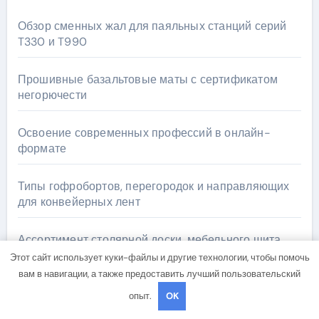
Обзор сменных жал для паяльных станций серий
T330 и T990
Прошивные базальтовые маты с сертификатом
негорючести
Освоение современных профессий в онлайн-
формате
Типы гофробортов, перегородок и направляющих
для конвейерных лент
Ассортимент столярной доски, мебельного щита,
фанеры, шпона и паркетной химии в каталоге
Этот сайт использует куки-файлы и другие технологии, чтобы помочь
вам в навигации, а также предоставить лучший пользовательский
опыт.
OK