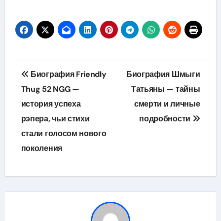
Навигация
Биография Friendly
Биография Шмыги
по
Thug 52 NGG —
Татьяны — тайны
история успеха
смерти и личные
записям
рэпера, чьи стихи
подробности
стали голосом нового
поколения