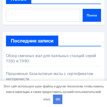
Поиск
Последние записи
Обзор сменных жал для паяльных станций серий
T330 и T990
Прошивные базальтовые маты с сертификатом
негорючести
Этот сайт использует куки-файлы и другие технологии, чтобы помочь
Освоение современных профессий в онлайн-
вам в навигации, а также предоставить лучший пользовательский
формате
опыт.
OK