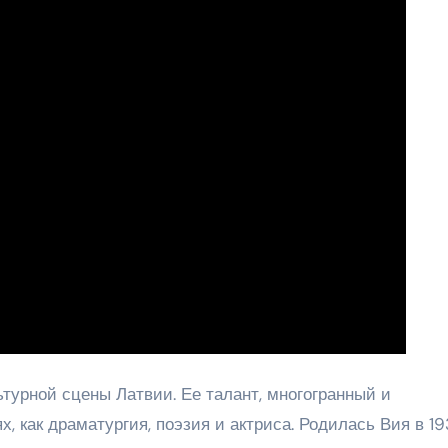
урной сцены Латвии. Ее талант, многогранный и
х, как драматургия, поэзия и актриса. Родилась Вия в 19