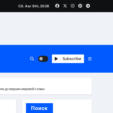
Сб. Авг 8th, 2026
каталоге
 и сроки
Subscribe
 оформления сделки
 участия с пополнением стейблкоином
ятиях
ене до вершин мировой славы
Поиск