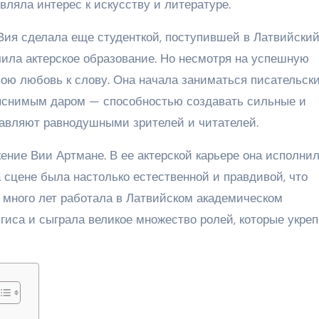
являла интерес к искусству и литературе.
Вия сделала еще студенткой, поступившей в Латвийски
чила актерское образование. Но несмотря на успешную
вою любовь к слову. Она начала заниматься писательск
яснимым даром — способностью создавать сильные и
ставляют равнодушными зрителей и читателей.
ение Вии Артмане. В ее актерской карьере она исполнил
 сцене была настолько естественной и правдивой, что
ия много лет работала в Латвийском академическом
иса и сыграла великое множество ролей, которые укре