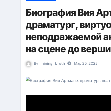
Биография Вия Ар
драматург, виртуо
неподражаемой ак
на сцене до верш
By
mining_broth
Мар 25, 2022