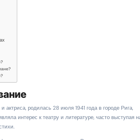
ах
е?
мане?
е?
вание
 актриса, родилась 28 июля 1941 года в городе Рига,
вляла интерес к театру и литературе, часто выступая н
стихи.