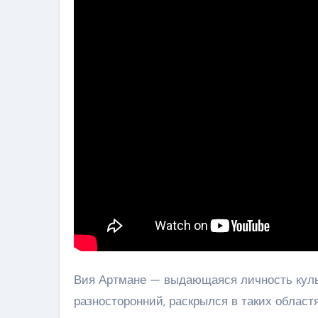
Вия Артмане — выдающаяся личность культ
разносторонний, раскрылся в таких областя