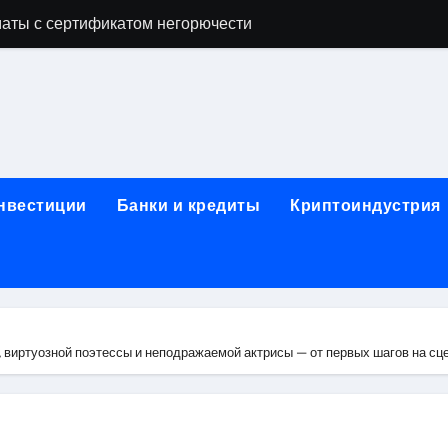
аты с сертификатом негорючести
офессий в онлайн-формате
родок и направляющих для конвейерных лент
ки, мебельного щита, фанеры, шпона и паркетной химии в 
атических лотков для хранения электронных компонентов
инвестиции
Банки и кредиты
Криптоиндустрия
ок из Китая в Казахстан: маршруты, таможенные процедуры
я, этапы строительства, проверка застройщика и сценарии
иртуальных платежных карт без верификации и банковского
 справочная информация о сельскохозяйственных предпри
 виртуозной поэтессы и неподражаемой актрисы — от первых шагов на сц
яльных станций серий T330 и T990