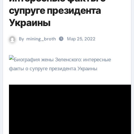
супруге президента
Украины
By
mining_broth
Мар 25, 2022