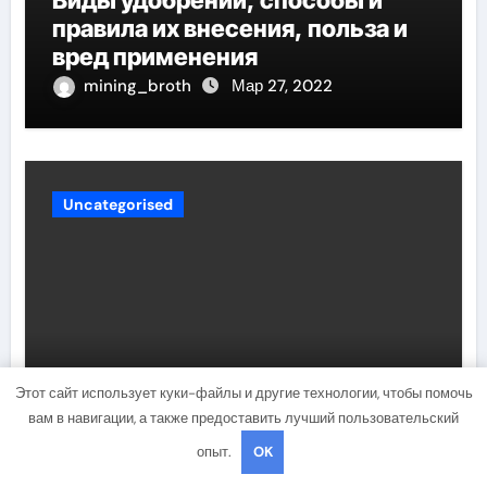
Виды удобрений, способы и
правила их внесения, польза и
вред применения
mining_broth
Мар 27, 2022
Uncategorised
Этот сайт использует куки-файлы и другие технологии, чтобы помочь
Жизнь и карьера актера Шайа
вам в навигации, а также предоставить лучший пользовательский
Лабафа — его биография,
опыт.
OK
фильмография и личная жизнь