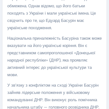
обмежена. Однак відомо, що його батьки
походять з України і мали українські імена. Це
свідчить про те, що Едуард Басурін має
українське походження.
Національна приналежність Басуріна також може
вказувати на його українські коріння. Він є
представником самопроголошеної «Донецької
народної республіки» (ДНР), яка проявляє
активний інтерес до української культури та
мови.
У зв’язку з конфліктом на сході України Басурін
зайняв лідерське положення у військовому
командуванні ДНР. Він виконує роль помічника
начальника штабу — головного розвідника ДНР.