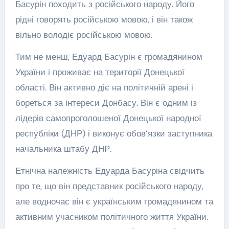
Басурін походить з російського народу. Його
рідні говорять російською мовою, і він також
вільно володіє російською мовою.
Тим не менш, Едуард Басурін є громадянином
України і проживає на території Донецької
області. Він активно діє на політичній арені і
бореться за інтереси Донбасу. Він є одним із
лідерів самопроголошеної Донецької народної
республіки (ДНР) і виконує обов’язки заступника
начальника штабу ДНР.
Етнічна належність Едуарда Басуріна свідчить
про те, що він представник російського народу,
але водночас він є українським громадянином та
активним учасником політичного життя України.