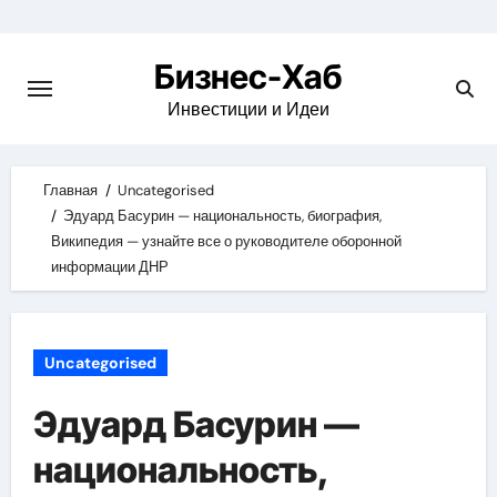
Skip
to
Бизнес-Хаб
content
Инвестиции и Идеи
Главная
Uncategorised
Эдуард Басурин — национальность, биография,
Википедия — узнайте все о руководителе оборонной
информации ДНР
Uncategorised
Эдуард Басурин —
национальность,