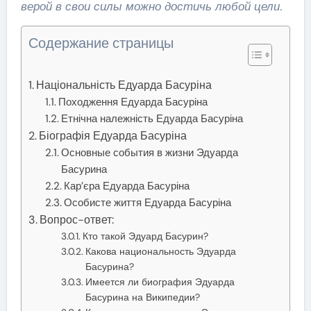
верой в свои силы можно достичь любой цели.
Содержание страницы
Національність Едуарда Басуріна
Походження Едуарда Басуріна
Етнічна належність Едуарда Басуріна
Біографія Едуарда Басуріна
Основные события в жизни Эдуарда
Басурина
Кар’єра Едуарда Басуріна
Особисте життя Едуарда Басуріна
Вопрос-ответ:
Кто такой Эдуард Басурин?
Какова национальность Эдуарда
Басурина?
Имеется ли биография Эдуарда
Басурина на Википедии?