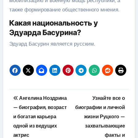
мобилизацию и военную мощь республики, а
также формирование общественного мнения.
Какая национальность у
Эдуарда Басурина?
Эдуард Басурин является русским.
Навигация
Ангелина Ноздрина
Узнайте все о
по
— биография, возраст
биографии и личной
и богатая карьера
жизни Руцкого —
записям
одной из ведущих
захватывающие
актрис
факты и