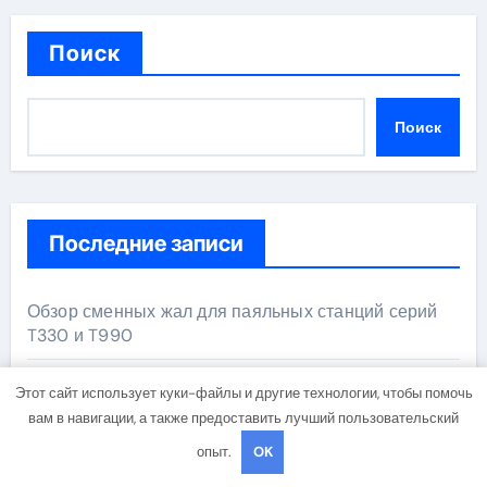
Поиск
Поиск
Последние записи
Обзор сменных жал для паяльных станций серий
T330 и T990
Прошивные базальтовые маты с сертификатом
Этот сайт использует куки-файлы и другие технологии, чтобы помочь
негорючести
вам в навигации, а также предоставить лучший пользовательский
опыт.
OK
Освоение современных профессий в онлайн-