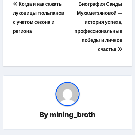
Навигация
Когда и как сажать
Биография Саиды
по
луковицы тюльпанов
Мухаметзяновой —
с учетом сезона и
история успеха,
записям
региона
профессиональные
победы и личное
счастье
By
mining_broth