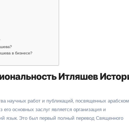
?
яшева?
яшева в бизнесе?
иональность Итляшев Истор
ва научных работ и публикаций, посвященных арабско
з его основных заслуг является организация и
ий язык. Это был первый полный перевод Священного