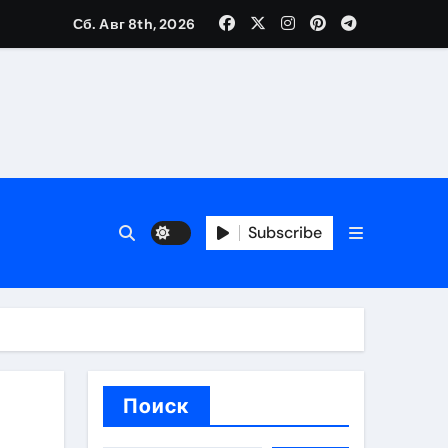
Сб. Авг 8th, 2026
каталоге
 и сроки
Subscribe
 оформления сделки
 участия с пополнением стейблкоином
ятиях
Поиск