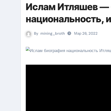
Ислам Итляшев — 
национальность, 
By
mining_broth
Мар 26, 2022