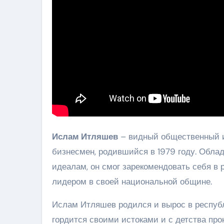
Ислам Итляшев
– видный общественный и 
бизнесмен, родившийся в 1979 году. Обла
идеалам, он смог зарекомендовать себя в
лидером в своей национальной общине.
Ислам Итляшев родился и вырос в республи
гордится своими истоками и с детства пр