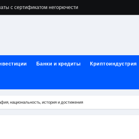
аты с сертификатом негорючести
офессий в онлайн-формате
родок и направляющих для конвейерных лент
ки, мебельного щита, фанеры, шпона и паркетной химии в 
атических лотков для хранения электронных компонентов
инвестиции
Банки и кредиты
Криптоиндустрия
ок из Китая в Казахстан: маршруты, таможенные процедуры
я, этапы строительства, проверка застройщика и сценарии
иртуальных платежных карт без верификации и банковского
фия, национальность, история и достижения
 справочная информация о сельскохозяйственных предпри
яльных станций серий T330 и T990