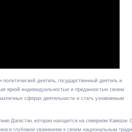
политический деятель, государственный деятель и
дая яркой индивидуальностью и преданностью своим
 различных сферах деятельности и стать узнаваемым
ке Дагестан, которая находится на северном Кавказе. 
оникся глубоким уважением к своим национальным трад