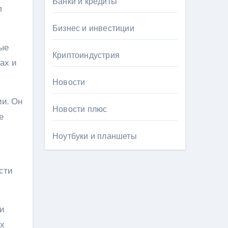
Банки и кредиты
л
Бизнес и инвестиции
ые
Криптоиндустрия
ах и
Новости
ии. Он
Новости плюс
е
Ноутбуки и планшеты
сти
ми
ых