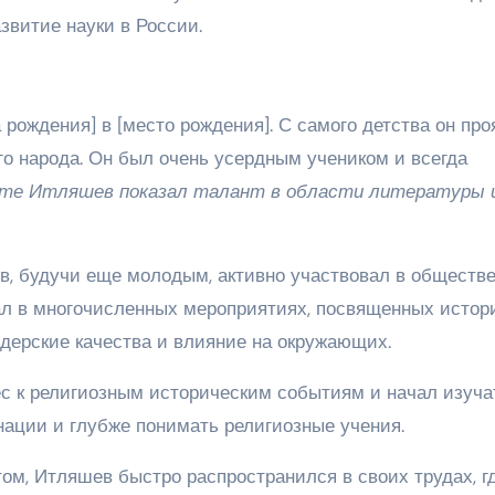
звитие науки в России.
 рождения] в [место рождения]. С самого детства он пр
ого народа. Он был очень усердным учеником и всегда
сте Итляшев показал талант в области литературы 
, будучи еще молодым, активно участвовал в обществ
вал в многочисленных мероприятиях, посвященных истор
идерские качества и влияние на окружающих.
с к религиозным историческим событиям и начал изуча
нации и глубже понимать религиозные учения.
м, Итляшев быстро распространился в своих трудах, г