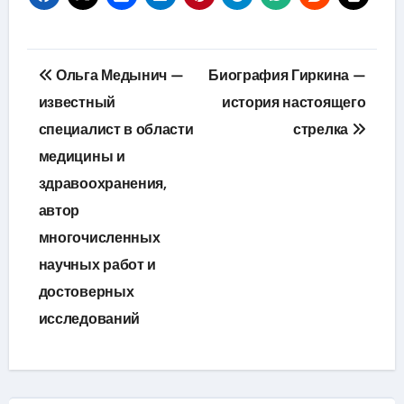
Навигация
Ольга Медынич —
Биография Гиркина —
по
известный
история настоящего
специалист в области
стрелка
записям
медицины и
здравоохранения,
автор
многочисленных
научных работ и
достоверных
исследований