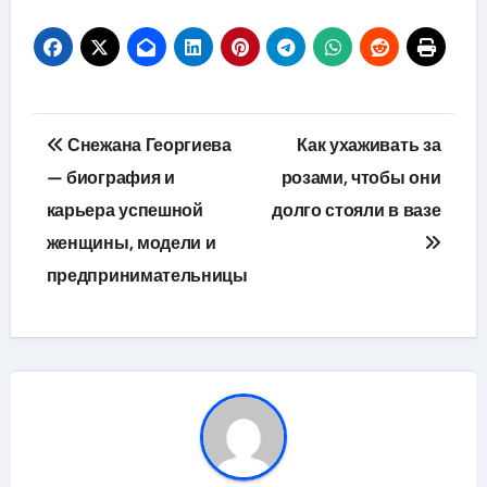
Навигация
Снежана Георгиева
Как ухаживать за
по
— биография и
розами, чтобы они
карьера успешной
долго стояли в вазе
записям
женщины, модели и
предпринимательницы