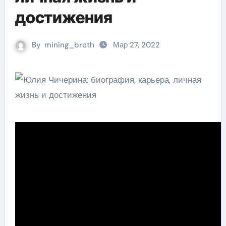
достижения
By
mining_broth
Мар 27, 2022