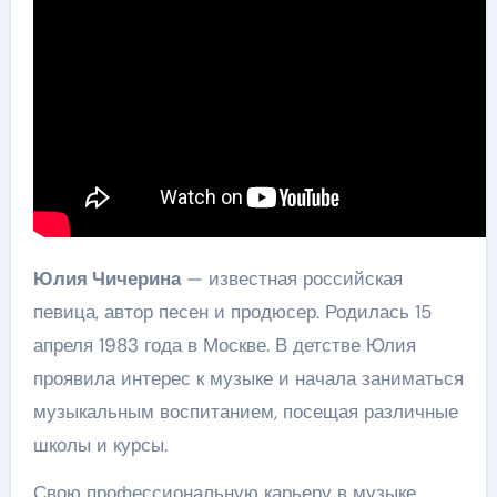
Юлия Чичерина
— известная российская
певица, автор песен и продюсер. Родилась 15
апреля 1983 года в Москве. В детстве Юлия
проявила интерес к музыке и начала заниматься
музыкальным воспитанием, посещая различные
школы и курсы.
Свою профессиональную карьеру в музыке