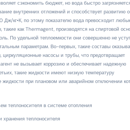
воляет сэкономить бюджет, но вода быстро загрязняетс
ание внутренних отложений и способствует развитию о
0 Дж/кг•К, по этому показателю вода превосходит любы
 такие как Thermagent, производятся на спиртовой осн
оль. По удельной теплоемкости они совершенно не усту
стальным параметрам. Во-первых, такие составы оказыв
, циркуляционные насосы и трубы, что предотвращает
агент не вызывает коррозию и обеспечивает надежную
етьих, такие жидкости имеют низкую температуру
е жидкости при плановом или аварийном отключении ко
и хранения теплоносителя