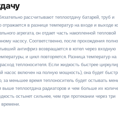
тдачу
бязательно рассчитывают теплоотдачу батарей, труб и
о отражается в разнице температур на входе и выходе ко
льного агрегата, он отдает часть накопленной тепловой
ному насосу. Соответственно, после прохождения полно
остывший антифриз возвращается в котел через входную
емпературы, и цикл повторяется. Разница температур на
 расход теплоносителя. Если жидкость быстрее циркули
ый насос включен на полную мощность), она будет быстр
о, за меньшее время теплоноситель будет остывать мен
м выше теплоотдача радиаторов и чем больше их колич
идкость остынет сильнее, чем при протекании через три
 времени.