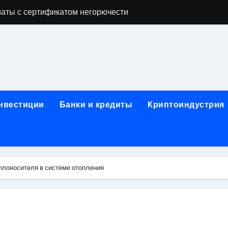
аты с сертификатом негорючести
офессий в онлайн-формате
родок и направляющих для конвейерных лент
ки, мебельного щита, фанеры, шпона и паркетной химии в 
атических лотков для хранения электронных компонентов
инвестиции
Банки и кредиты
Криптоиндустрия
ок из Китая в Казахстан: маршруты, таможенные процедуры
я, этапы строительства, проверка застройщика и сценарии
иртуальных платежных карт без верификации и банковского
плоносителя в системе отопления
 справочная информация о сельскохозяйственных предпри
яльных станций серий T330 и T990