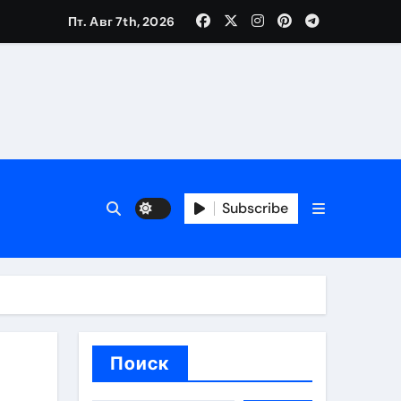
Пт. Авг 7th, 2026
каталоге
 и сроки
Subscribe
 оформления сделки
 участия с пополнением стейблкоином
ятиях
Поиск