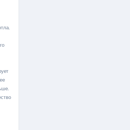
тла.
го
рует
ее
ьше.
ество