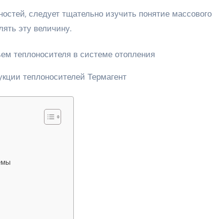
ностей, следует тщательно изучить понятие массового
ять эту величину.
укции теплоносителей Термагент
емы