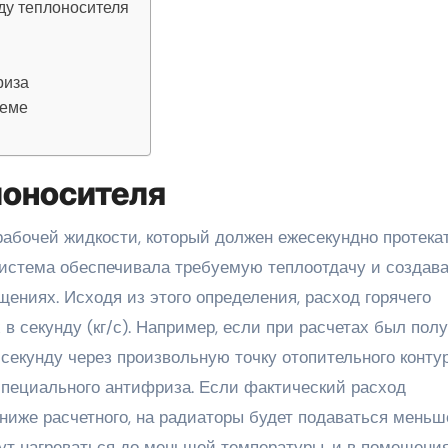
ду теплоносителя
риза
теме
лоносителя
рабочей жидкости, который должен ежесекундно протека
 система обеспечивала требуемую теплоотдачу и создав
ниях. Исходя из этого определения, расход горячего
в секунду (кг/с). Например, если при расчетах был пол
ну секунду через произвольную точку отопительного конту
специального антифриза. Если фактический расход
ниже расчетного, на радиаторы будет подаваться меньш
дут нагреваться до меньшей температуры, и в помещени