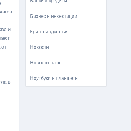
Банки и кредиты
я
чагов
Бизнес и инвестиции
е
ове и
Криптоиндустрия
пают
ают
Новости
Новости плюс
Ноутбуки и планшеты
тла в