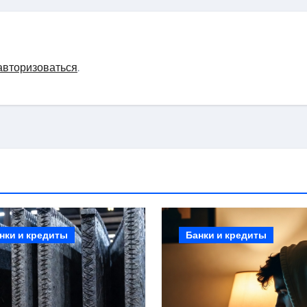
олимп российско
эстрадной сцены
авторизоваться
.
нки и кредиты
Банки и кредиты