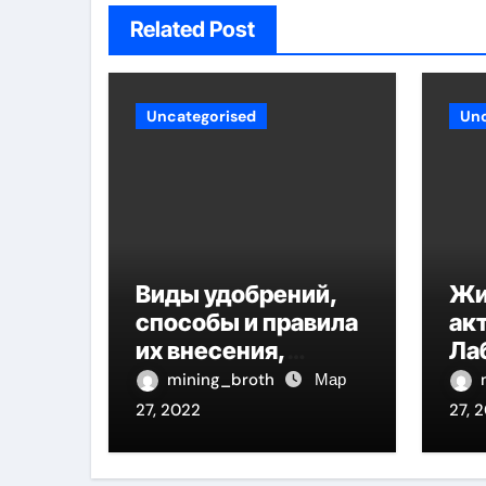
Related Post
Uncategorised
Unc
Виды удобрений,
Жи
способы и правила
ак
их внесения,
Ла
польза и вред
би
mining_broth
Мар
применения
фи
27, 2022
27, 
ли