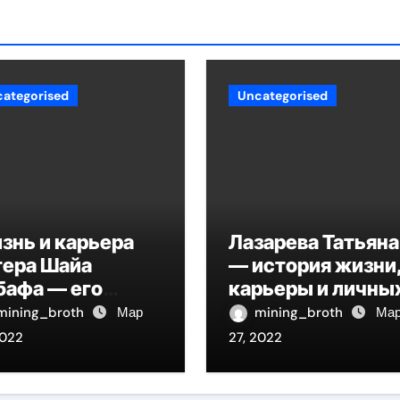
ategorised
Uncategorised
знь и карьера
Лазарева Татьяна
тера Шайа
— история жизни
бафа — его
карьеры и личны
ография,
достижений
mining_broth
Мар
mining_broth
Ма
льмография и
знаменитой
2022
27, 2022
чная жизнь
актрисы,
восходящей на