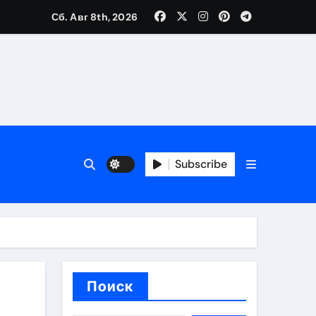
Сб. Авг 8th, 2026
каталоге
 и сроки
 оформления сделки
Subscribe
 участия с пополнением стейблкоином
ятиях
Поиск