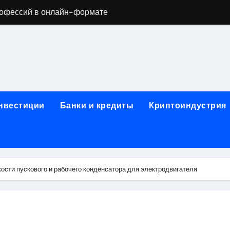
офессий в онлайн-формате
родок и направляющих для конвейерных лент
ки, мебельного щита, фанеры, шпона и паркетной химии в 
атических лотков для хранения электронных компонентов
ок из Китая в Казахстан: маршруты, таможенные процедуры
инвестиции
Банки и кредиты
Криптоиндустрия
я, этапы строительства, проверка застройщика и сценарии
иртуальных платежных карт без верификации и банковского
 справочная информация о сельскохозяйственных предпри
ости пускового и рабочего конденсатора для электродвигателя
яльных станций серий T330 и T990