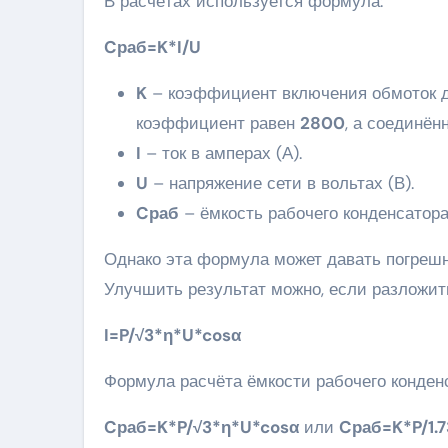
В расчётах используется формула:
Cраб=K*I/U
K
– коэффициент включения обмоток дв
коэффициент равен
2800
, а соединё
I
– ток в амперах (А).
U
– напряжение сети в вольтах (В).
Cраб
– ёмкость рабочего конденсатора
Однако эта формула может давать погрешно
Улучшить результат можно, если разложит
I=P/√3*η*U*cosα
Формула расчёта ёмкости рабочего конден
Cраб=K*P/√3*η*U*cosα
или
Cраб=K*P/1.