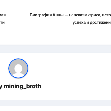
мая
Биография Анны — невская актриса, ист
сти
успеха и достижен
y
mining_broth