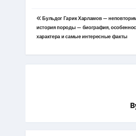
Навигация
Бульдог Гарик Харламов — неповтори
по
история породы — биография, особенно
записям
характера и самые интересные факты
B