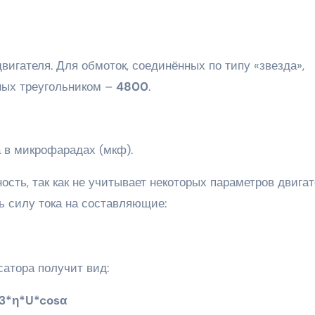
игателя. Для обмоток, соединённых по типу «звезда»,
нных треугольником –
4800
.
 в микрофарадах (мкф).
сть, так как не учитывает некоторых параметров двигат
ь силу тока на составляющие:
сатора получит вид:
73*η*U*cosα