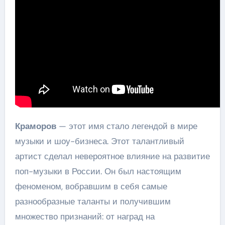
Краморов
— этот имя стало легендой в мире
музыки и шоу-бизнеса. Этот талантливый
артист сделал невероятное влияние на развитие
поп-музыки в России. Он был настоящим
феноменом, вобравшим в себя самые
разнообразные таланты и получившим
множество признаний: от наград на