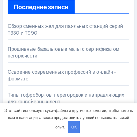
Последние записи
Обзор сменных жал для паяльных станций серий
T330 и T990
Прошивные базальтовые маты с сертификатом
негорючести
Освоение современных профессий в онлайн-
формате
Типы гофробортов, перегородок и направляющих
для конвейерных лент
Этот сайт использует куки-файлы и другие технологии, чтобы помочь
Ассортимент столярной доски, мебельного щита,
вам в навигации, а также предоставить лучший пользовательский
фанеры, шпона и паркетной химии в каталоге
опыт.
OK