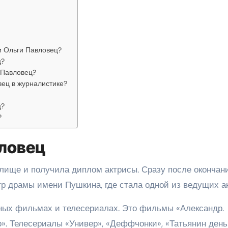
и Ольги Павловец?
ц?
 Павловец?
вец в журналистике?
ц?
?
ловец
лище и получила диплом актрисы. Сразу после окончан
р драмы имени Пушкина, где стала одной из ведущих ак
ных фильмах и телесериалах. Это фильмы «Александр.
го». Телесериалы «Универ», «Деффчонки», «Татьянин день