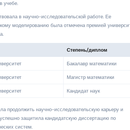
в учебе.
твовала в научно-исследовательской работе. Ее
скому моделированию была отмечена премией универси
а.
Степень/диплом
иверситет
Бакалавр математики
иверситет
Магистр математики
иверситет
Кандидат наук
ила продолжить научно-исследовательскую карьеру и
а успешно защитила кандидатскую диссертацию по
еских систем.