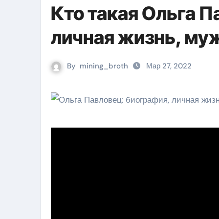
Кто такая Ольга 
личная жизнь, му
By
mining_broth
Мар 27, 2022