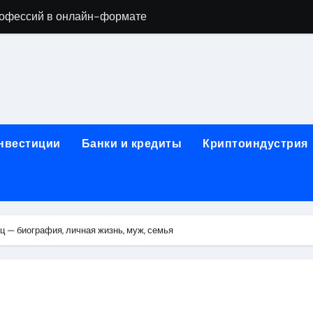
офессий в онлайн-формате
родок и направляющих для конвейерных лент
ки, мебельного щита, фанеры, шпона и паркетной химии в 
атических лотков для хранения электронных компонентов
ок из Китая в Казахстан: маршруты, таможенные процедуры
инвестиции
Банки и кредиты
Криптоиндустрия
я, этапы строительства, проверка застройщика и сценарии
иртуальных платежных карт без верификации и банковского
 справочная информация о сельскохозяйственных предпри
ц — биография, личная жизнь, муж, семья
яльных станций серий T330 и T990