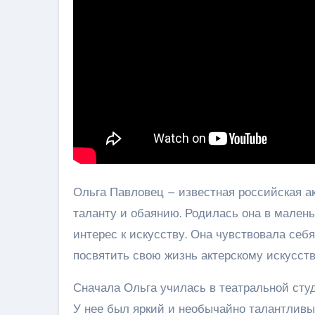
Ольга Павловец – известная российская ак
таланту и обаянию. Родилась она в малень
интерес к искусству. Она чувствовала себя
посвятить свою жизнь актерскому искусств
Сначала Ольга училась в театральной студ
У нее был яркий и необычайно талантливый