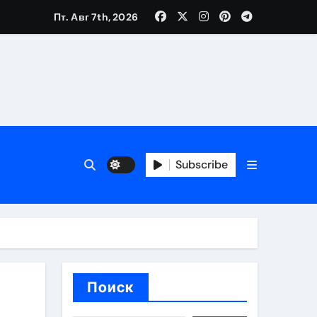
Пт. Авг 7th, 2026
каталоге
 и сроки
 оформления сделки
Subscribe
 участия с пополнением стейблкоином
ятиях
Поиск