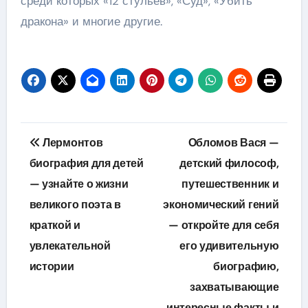
среди которых «12 стульев», «Суд», «Убить
дракона» и многие другие.
Навигация
Лермонтов
Обломов Вася —
по
биография для детей
детский философ,
— узнайте о жизни
путешественник и
записям
великого поэта в
экономический гений
краткой и
— откройте для себя
увлекательной
его удивительную
истории
биографию,
захватывающие
интересные факты и