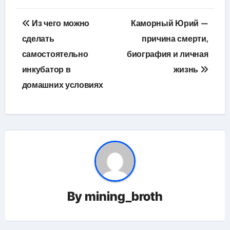
Навигация
Из чего можно
Каморный Юрий —
по
сделать
причина смерти,
самостоятельно
биография и личная
записям
инкубатор в
жизнь
домашних условиях
By
mining_broth