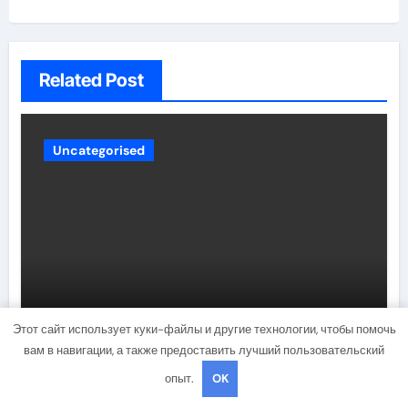
Related Post
Uncategorised
Виды удобрений, способы и
Этот сайт использует куки-файлы и другие технологии, чтобы помочь
правила их внесения, польза и
вам в навигации, а также предоставить лучший пользовательский
вред применения
опыт.
OK
mining_broth
Мар 27, 2022