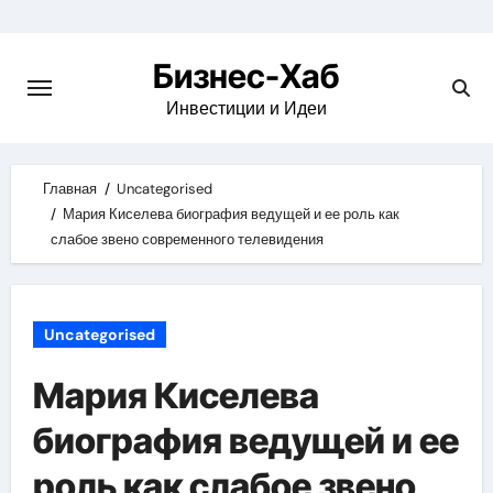
Skip
to
Бизнес-Хаб
content
Инвестиции и Идеи
Главная
Uncategorised
Мария Киселева биография ведущей и ее роль как
слабое звено современного телевидения
Uncategorised
Мария Киселева
биография ведущей и ее
роль как слабое звено