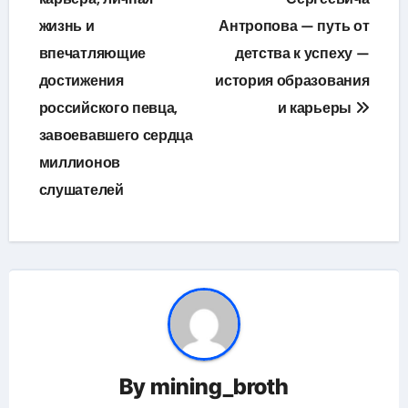
жизнь и
Антропова — путь от
записям
впечатляющие
детства к успеху —
достижения
история образования
российского певца,
и карьеры
завоевавшего сердца
миллионов
слушателей
By
mining_broth