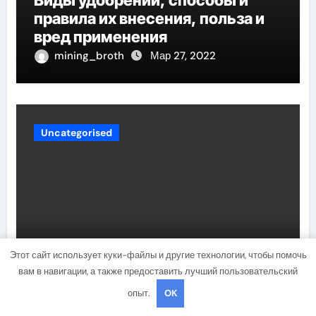
Виды удобрений, способы и
правила их внесения, польза и
вред применения
mining_broth
Мар 27, 2022
Uncategorised
Этот сайт использует куки-файлы и другие технологии, чтобы помочь
Жизнь и карьера актера Шайа
вам в навигации, а также предоставить лучший пользовательский
Лабафа — его биография,
опыт.
OK
фильмография и личная жизнь