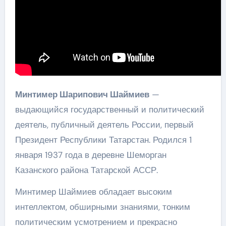
Минтимер Шарипович Шаймиев
—
выдающийся государственный и политический
деятель, публичный деятель России, первый
Президент Республики Татарстан. Родился 1
января 1937 года в деревне Шеморган
Казанского района Татарской АССР.
Минтимер Шаймиев обладает высоким
интеллектом, обширными знаниями, тонким
политическим усмотрением и прекрасно