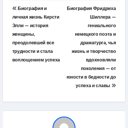
Навигация
Биография и
Биография Фридриха
по
личная жизнь Кирсти
Шиллера —
Элли — история
гениального
записям
женщины,
немецкого поэта и
преодолевшей все
драматурга, чья
трудности и стала
жизнь и творчество
воплощением успеха
вдохновляли
поколения — от
юности в бедности до
успеха и славы