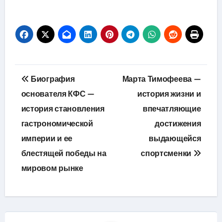
Навигация
Биография
Марта Тимофеева —
по
основателя КФС —
история жизни и
история становления
впечатляющие
записям
гастрономической
достижения
империи и ее
выдающейся
блестящей победы на
спортсменки
мировом рынке