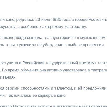
 и кино, родилась 23 июля 1985 года в городе Ростов-н
скусству, а особенно к актерскому мастерству.
 школе, когда сыграла главную героиню в музыкальном
оль только укрепила её убеждение в выборе профессии
оступила в Российский государственный институт теат
. Во время обучения она активно участвовала в театрал
иваниях.
ся своими способностями и талантом, и ей предложили
и. Так началась её карьера в кино.
овало Наталью как актрису и помогло ей найти своё ме