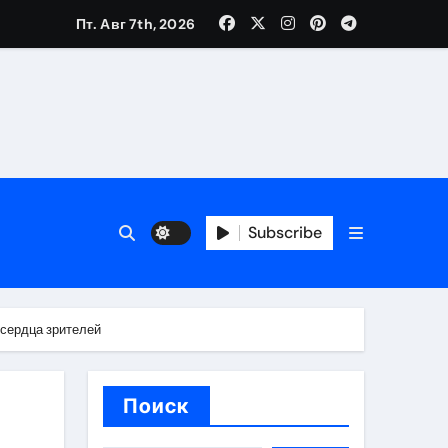
Пт. Авг 7th, 2026
каталоге
 и сроки
Subscribe
 оформления сделки
 участия с пополнением стейблкоином
сердца зрителей
ятиях
Поиск