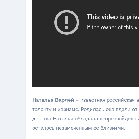
Наталья Варлей
– известная российская а
таланту и харизме. Родилась она вдали от
детства Наталья обладала непревзойденным
осталось незамеченным ее близкими.