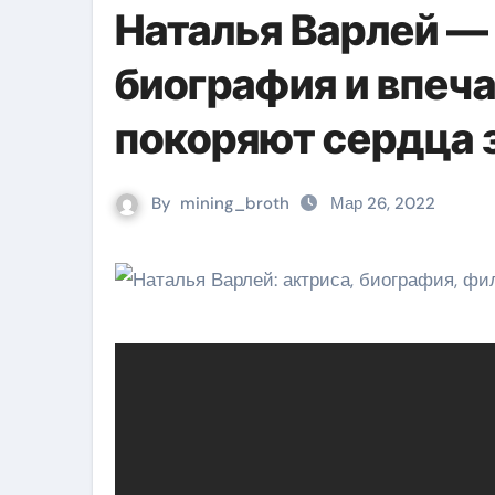
Наталья Варлей — 
биография и впе
покоряют сердца 
By
mining_broth
Мар 26, 2022