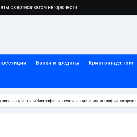
аты с сертификатом негорючести
офессий в онлайн-формате
родок и направляющих для конвейерных лент
ки, мебельного щита, фанеры, шпона и паркетной химии в 
атических лотков для хранения электронных компонентов
инвестиции
Банки и кредиты
Криптоиндустрия
ок из Китая в Казахстан: маршруты, таможенные процедуры
я, этапы строительства, проверка застройщика и сценарии
иртуальных платежных карт без верификации и банковского
тливая актриса, чья биография и впечатляющая фильмография покоряют 
 справочная информация о сельскохозяйственных предпри
яльных станций серий T330 и T990