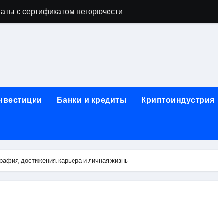
аты с сертификатом негорючести
офессий в онлайн-формате
родок и направляющих для конвейерных лент
ки, мебельного щита, фанеры, шпона и паркетной химии в 
атических лотков для хранения электронных компонентов
инвестиции
Банки и кредиты
Криптоиндустрия
ок из Китая в Казахстан: маршруты, таможенные процедуры
я, этапы строительства, проверка застройщика и сценарии
иртуальных платежных карт без верификации и банковского
афия, достижения, карьера и личная жизнь
 справочная информация о сельскохозяйственных предпри
яльных станций серий T330 и T990