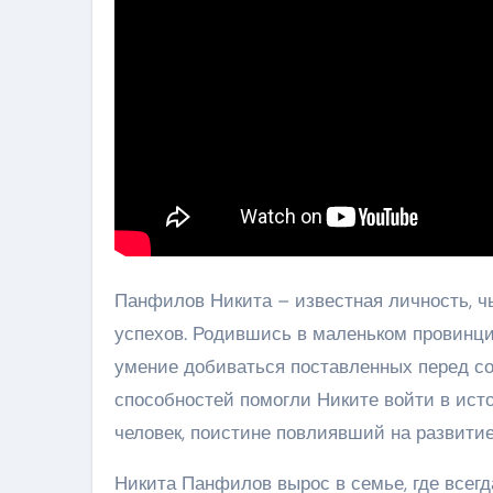
Панфилов Никита – известная личность, ч
успехов. Родившись в маленьком провинциа
умение добиваться поставленных перед со
способностей помогли Никите войти в исто
человек, поистине повлиявший на развити
Никита Панфилов вырос в семье, где всегд