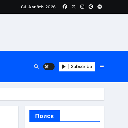
Сб. Авг 8th, 2026
каталоге
 и сроки
Subscribe
 оформления сделки
 участия с пополнением стейблкоином
ятиях
Поиск