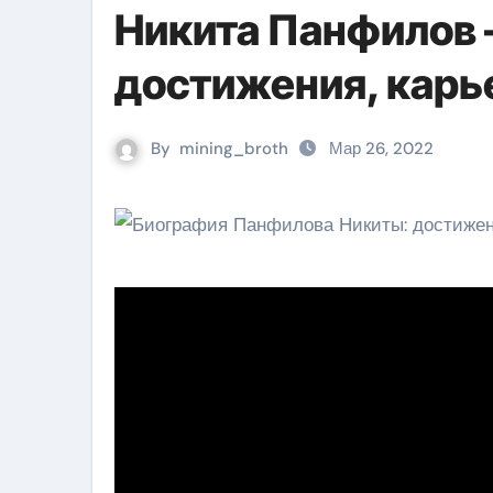
Никита Панфилов 
достижения, карь
By
mining_broth
Мар 26, 2022