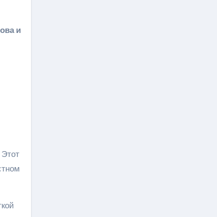
ова и
 Этот
стном
гкой