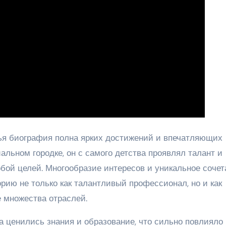
ья биография полна ярких достижений и впечатляющих
льном городке, он с самого детства проявлял талант и
бой целей. Многообразие интересов и уникальное сочет
рию не только как талантливый профессионал, но и как
е множества отраслей.
а ценились знания и образование, что сильно повлияло 