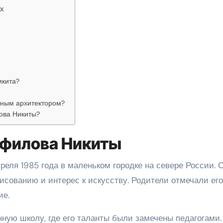
ях
икита?
тным архитектором?
ова Никиты?
нфилова Никиты
еля 1985 года в маленьком городке на севере России. 
рисованию и интерес к искусству. Родители отмечали его
ие.
ную школу, где его таланты были замечены педагогами.