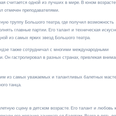
ая считается одной из лучших в мире. В юном возрасте
л отмечен преподавателями.
тную труппу Большого театра, где получил возможность
нять главные партии. Его талант и техническая искусн
дной из самых ярких звезд Большого театра.
идзе также сотрудничал с многими международными
. Он гастролировал в разных странах, привлекая внима
ним из самых уважаемых и талантливых балетных масте
ого танца.
етную сцену в детском возрасте. Его талант и любовь 
ржали его желание заниматься балетом. Всего в пять ле