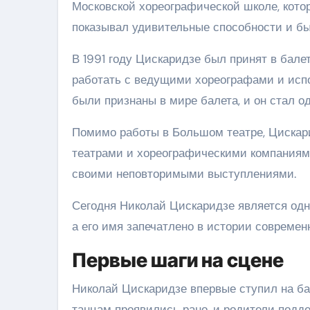
Московской хореографической школе, котор
показывал удивительные способности и бы
В 1991 году Цискаридзе был принят в бале
работать с ведущими хореографами и испол
были признаны в мире балета, и он стал о
Помимо работы в Большом театре, Цискар
театрами и хореографическими компаниями
своими неповторимыми выступлениями.
Сегодня Николай Цискаридзе является од
а его имя запечатлено в истории современн
Первые шаги на сцене
Николай Цискаридзе впервые ступил на бал
танцам проявились рано, и родители подде