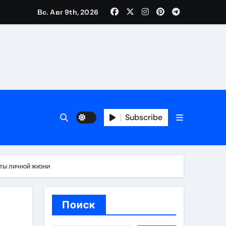
Вс. Авг 9th, 2026
каталоге
 и сроки
Subscribe
 оформления сделки
 участия с пополнением стейблкоином
еты личной жизни
ятиях
Поиск