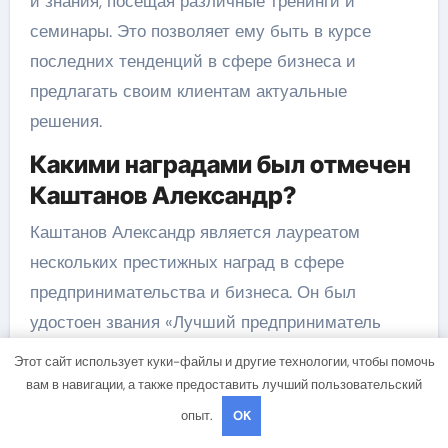
и знания, посещая различные тренинги и
семинары. Это позволяет ему быть в курсе
последних тенденций в сфере бизнеса и
предлагать своим клиентам актуальные
решения.
Какими наградами был отмечен
Каштанов Александр?
Каштанов Александр является лауреатом
нескольких престижных наград в сфере
предпринимательства и бизнеса. Он был
удостоен звания «Лучший предприниматель
года» в 2018 году и получил признание от
Этот сайт использует куки-файлы и другие технологии, чтобы помочь
экспертов за свои инновационные проекты и
вам в навигации, а также предоставить лучший пользовательский
успешное развитие бизнеса. Также его компании
опыт.
OK
неоднократно становились победителями