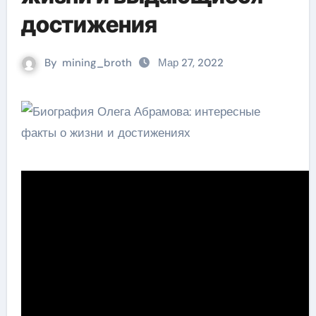
достижения
By
mining_broth
Мар 27, 2022