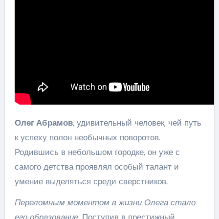
Олег Абрамов
, удивительный человек, чей путь
к успеху полон необычных поворотов.
Родившись в небольшом городке, он уже с
самого детства проявлял особый талант и
умение выделяться среди сверстников.
Переломным моментом в жизни Олега стало
его образование.
Поступив в престижный