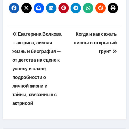
Навигация
Екатерина Волкова
Когда и как сажать
по
– актриса, личная
пионы в открытый
жизнь и биография —
грунт
записям
от детства на сцене к
успеху и славе,
подробности о
личной жизни и
тайны, связанные с
актрисой