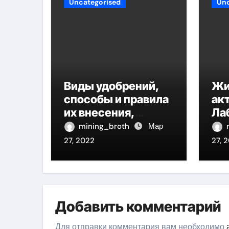
Uncategorised
Unc
Виды удобрений,
Жи
способы и правила
ак
их внесения,
Ла
польза и вред
би
mining_broth
Мар
применения
фи
27, 2022
27, 
ли
Добавить комментарий
Для отправки комментария вам необходимо