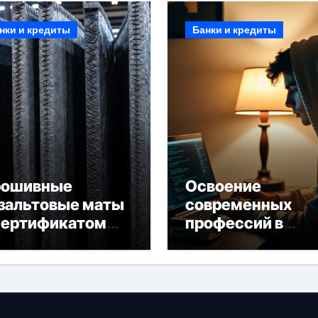
нки и кредиты
Банки и кредиты
рошивные
Освоение
зальтовые маты
современных
сертификатом
профессий в
горючести
онлайн-формате