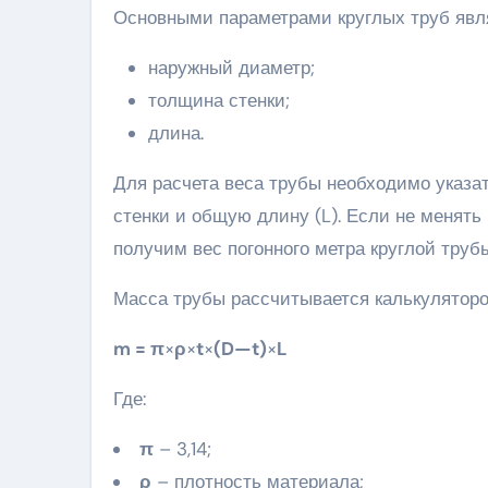
Основными параметрами круглых труб явл
наружный диаметр;
толщина стенки;
длина.
Для расчета веса трубы необходимо указа
стенки и общую длину (L). Если не менять
получим вес погонного метра круглой трубы
Масса трубы рассчитывается калькулятор
m
= π
×
ρ
×
t
×
(
D
—
t
)
×
L
Где:
π
– 3,14;
ρ
– плотность материала;