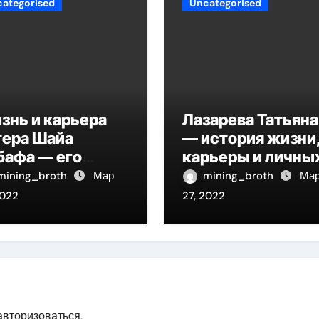
ategorised
Uncategorised
знь и карьера
Лазарева Татьяна
тера Шайа
— история жизни
бафа — его
карьеры и личны
ография,
достижений
mining_broth
Мар
mining_broth
Ма
льмография и
знаменитой
2022
27, 2022
чная жизнь
актрисы,
восходящей на
олимп российско
эстрадной сцены
авторизоваться
.