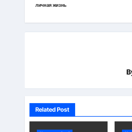
записям
личная жизнь
B
Related Post