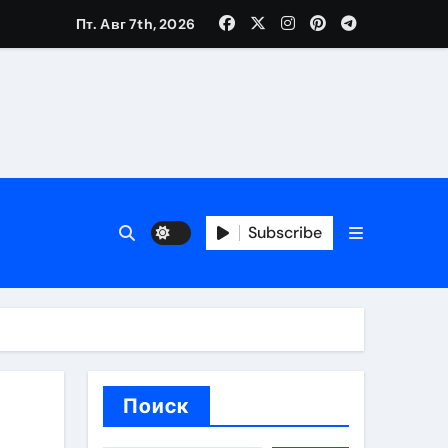
Пт. Авг 7th, 2026
каталоге
 и сроки
Subscribe
 оформления сделки
 участия с пополнением стейблкоином
ятиях
Поиск