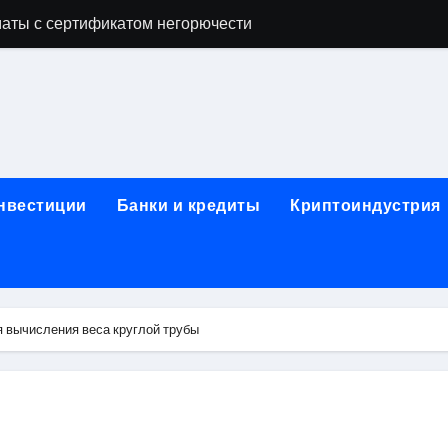
аты с сертификатом негорючести
офессий в онлайн-формате
родок и направляющих для конвейерных лент
ки, мебельного щита, фанеры, шпона и паркетной химии в 
атических лотков для хранения электронных компонентов
инвестиции
Банки и кредиты
Криптоиндустрия
ок из Китая в Казахстан: маршруты, таможенные процедуры
я, этапы строительства, проверка застройщика и сценарии
иртуальных платежных карт без верификации и банковского
 вычисления веса круглой трубы
 справочная информация о сельскохозяйственных предпри
яльных станций серий T330 и T990