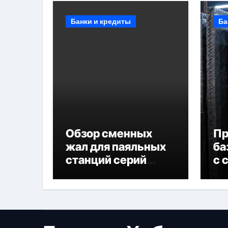
Банки и кредиты
Ба
Обзор сменных
П
жал для паяльных
ба
станций серий
с 
T330 и T990
не