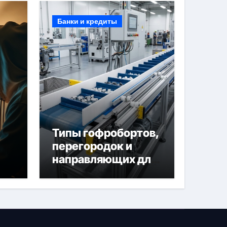
Банки и кредиты
Типы гофробортов,
перегородок и
направляющих для
конвейерных лент