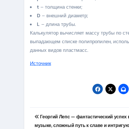
t
– толщина стенки;
D
– внешний диаметр;
L
– длина трубы.
Калькулятор вычисляет массу трубы по сте
выпадающем списке полипропилен, использ
данных видов пластмасс.
Источник
Навигация
Георгий Лепс — фантастический успех 
по
музыке, сложный путь к славе и интригу