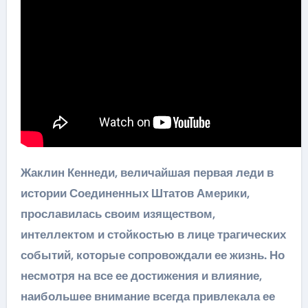
Жаклин Кеннеди, величайшая первая леди в
истории Соединенных Штатов Америки,
прославилась своим изяществом,
интеллектом и стойкостью в лице трагических
событий, которые сопровождали ее жизнь. Но
несмотря на все ее достижения и влияние,
наибольшее внимание всегда привлекала ее