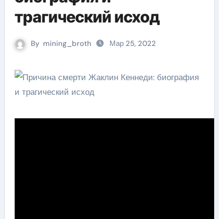
трагический исход
By
mining_broth
Мар 25, 2022