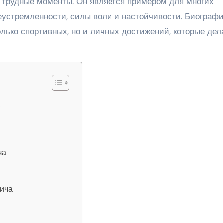
 трудные моменты. Он является примером для многих
устремленности, силы воли и настойчивости. Биограф
лько спортивных, но и личных достижений, которые дел
а
ча
вича
?