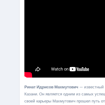
Ринат Идрисов Махмутович
— известный 
Казани. Он является одним из самых успе
своей карьеры Махмутович прошел путь от