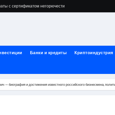
аты с сертификатом негорючести
офессий в онлайн-формате
родок и направляющих для конвейерных лент
ки, мебельного щита, фанеры, шпона и паркетной химии в 
атических лотков для хранения электронных компонентов
инвестиции
Банки и кредиты
Криптоиндустрия
ок из Китая в Казахстан: маршруты, таможенные процедуры
я, этапы строительства, проверка застройщика и сценарии
иртуальных платежных карт без верификации и банковского
ич — биография и достижения известного российского бизнесмена, полит
 справочная информация о сельскохозяйственных предпри
яльных станций серий T330 и T990