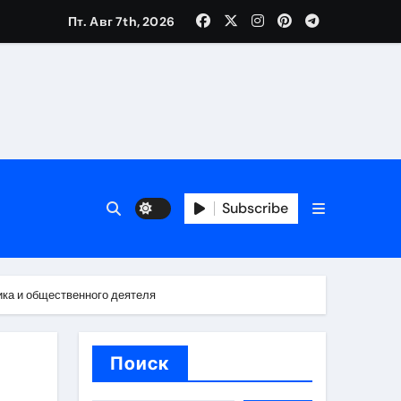
Пт. Авг 7th, 2026
каталоге
 и сроки
Subscribe
 оформления сделки
 участия с пополнением стейблкоином
ика и общественного деятеля
ятиях
Поиск