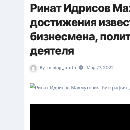
Ринат Идрисов Ма
достижения извес
бизнесмена, поли
деятеля
By
mining_broth
Мар 27, 2022