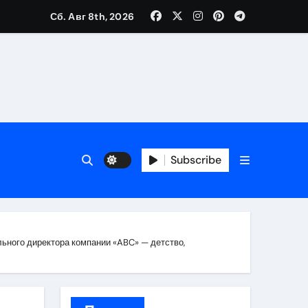
Сб. Авг 8th, 2026
каталоге
 и сроки
Subscribe
 оформления сделки
 участия с пополнением стейблкоином
ятиях
льного директора компании «ABC» — детство,