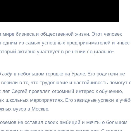
в мире бизнеса и общественной жизни. Этот человек
ся одним из самых успешных предпринимателей и инвес
который активно участвует в решении социально-
 году
в небольшом городке на Урале. Его родители не
верили в то, что трудолюбие и настойчивость помогут 
х лет Сергей проявлял огромный интерес к обучению,
ех школьных мероприятиях. Его завидные успехи в учёб
жных вузов в Москве.
лоземов не оставил своих амбиций и мечты о большом
изнесом и основал свою первую компанию. С годами