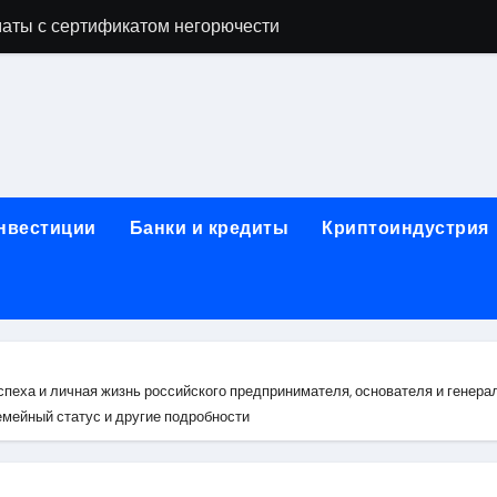
аты с сертификатом негорючести
офессий в онлайн-формате
родок и направляющих для конвейерных лент
ки, мебельного щита, фанеры, шпона и паркетной химии в 
атических лотков для хранения электронных компонентов
инвестиции
Банки и кредиты
Криптоиндустрия
ок из Китая в Казахстан: маршруты, таможенные процедуры
я, этапы строительства, проверка застройщика и сценарии
иртуальных платежных карт без верификации и банковского
 справочная информация о сельскохозяйственных предпри
спеха и личная жизнь российского предпринимателя, основателя и генера
семейный статус и другие подробности
яльных станций серий T330 и T990