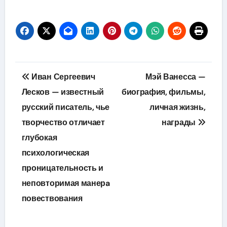
Навигация
Иван Сергеевич
Мэй Ванесса —
по
Лесков — известный
биография, фильмы,
русский писатель, чье
личная жизнь,
записям
творчество отличает
награды
глубокая
психологическая
проницательность и
неповторимая манерa
повествования