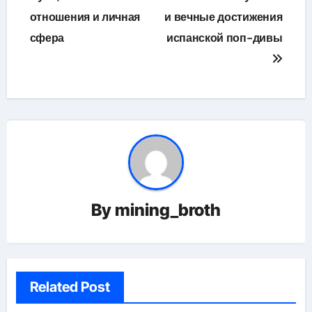
записям
отношения и личная
и вечные достижения
сфера
испанской поп-дивы
By
mining_broth
Related Post