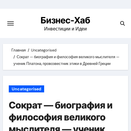
Skip
to
Бизнес-Хаб
content
Инвестиции и Идеи
Главная
Uncategorised
Сократ — биография и философия великого мыслителя —
ученик Платона, провозвестник этики в Древней Греции
Uncategorised
Сократ — биография и
философия великого
мыслителя — ученик