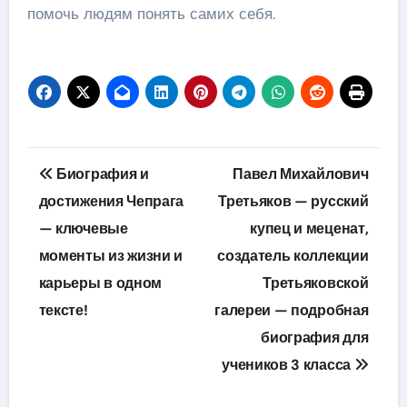
помочь людям понять самих себя.
Навигация
Биография и
Павел Михайлович
по
достижения Чепрага
Третьяков — русский
— ключевые
купец и меценат,
записям
моменты из жизни и
создатель коллекции
карьеры в одном
Третьяковской
тексте!
галереи — подробная
биография для
учеников 3 класса