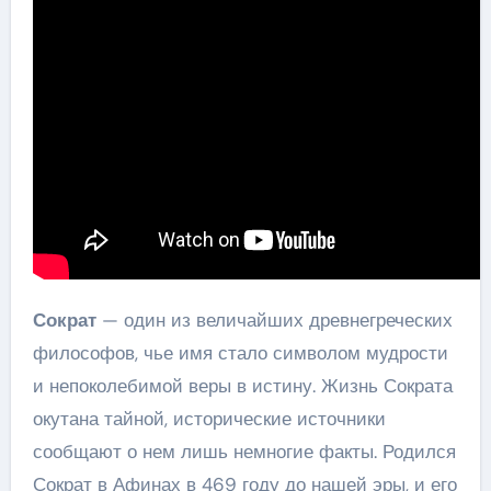
Сократ
— один из величайших древнегреческих
философов, чье имя стало символом мудрости
и непоколебимой веры в истину. Жизнь Сократа
окутана тайной, исторические источники
сообщают о нем лишь немногие факты. Родился
Сократ в Афинах в 469 году до нашей эры, и его