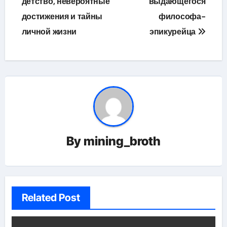
детство, невероятные
выдающегося
достижения и тайны
философа-
личной жизни
эпикурейца
By
mining_broth
Related Post