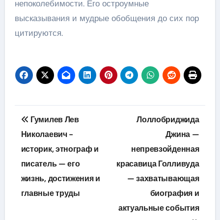
непоколебимости. Его остроумные
высказывания и мудрые обобщения до сих пор
цитируются.
Навигация
Гумилев Лев
Лоллобриджида
по
Николаевич −
Джина —
историк, этнограф и
непревзойденная
записям
писатель — его
красавица Голливуда
жизнь, достижения и
— захватывающая
главные труды
биография и
актуальные события