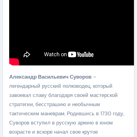
Александр Васильевич Суворов
–
легендарный русский полководец, который
завоевал славу благодаря своей мастерской
стратегии, бесстрашию и необычным
тактическим маневрам. Родившись в 1730 году,
Суворов вступил в русскую армию в юном
возрасте и вскоре начал свое крутое