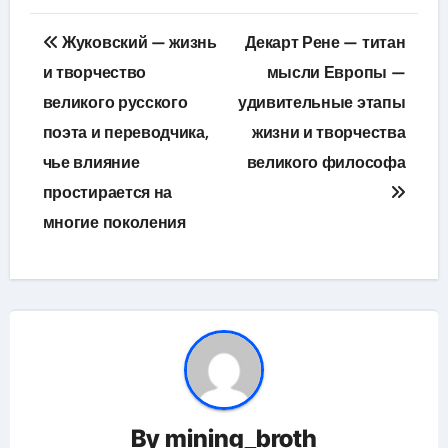
Навигация
Жуковский — жизнь
Декарт Рене — титан
по
и творчество
мысли Европы —
великого русского
удивительные этапы
записям
поэта и переводчика,
жизни и творчества
чье влияние
великого философа
простирается на
многие поколения
By
mining_broth