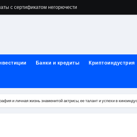
аты с сертификатом негорючести
офессий в онлайн-формате
родок и направляющих для конвейерных лент
ки, мебельного щита, фанеры, шпона и паркетной химии в 
атических лотков для хранения электронных компонентов
инвестиции
Банки и кредиты
Криптоиндустрия
ок из Китая в Казахстан: маршруты, таможенные процедуры
я, этапы строительства, проверка застройщика и сценарии
иртуальных платежных карт без верификации и банковского
рафия и личная жизнь знаменитой актрисы, ее талант и успехи в киноинду
 справочная информация о сельскохозяйственных предпри
яльных станций серий T330 и T990