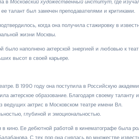
ла в
Московский художественный институт
, где изуча
е ее талант был замечен преподавателями и критиками.
одтвердилось, когда она получила стажировку в извест
тральной жизни Москвы.
й было наполнено актерской энергией и любовью к теат
ших высот в своей карьере.
еатре. В 1990 году она поступила в Российскую академ
чила актерское образование. Благодаря своему таланту и
з ведущих актрис в Московском театре имени Вл.
льностью, глубиной и эмоциональностью.
 в кино. Ее дебютной работой в кинематографе была ро
алабанова. С тех пор она снялась во множестве извест