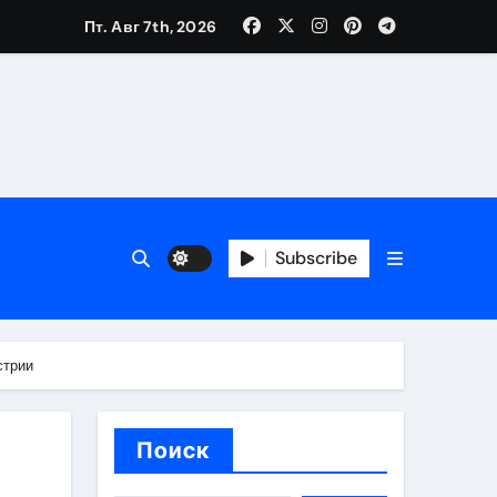
Пт. Авг 7th, 2026
каталоге
 и сроки
Subscribe
 оформления сделки
 участия с пополнением стейблкоином
стрии
ятиях
Поиск