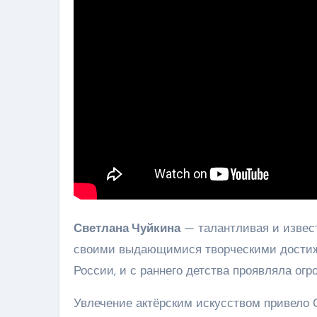
Светлана Чуйкина
— талантливая и извест
своими выдающимися творческими достиже
России, и с раннего детства проявляла огр
Увлечение актёрским искусством привело С