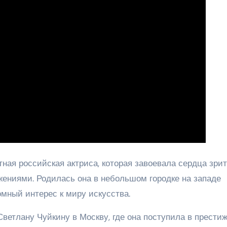
ная российская актриса, которая завоевала сердца зри
ниями. Родилась она в небольшом городке на западе
омный интерес к миру искусства.
ветлану Чуйкину в Москву, где она поступила в прести