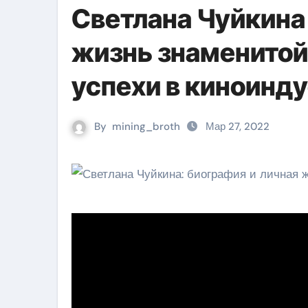
Светлана Чуйкина 
жизнь знаменитой 
успехи в киноинд
By
mining_broth
Мар 27, 2022