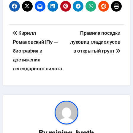
Навигация
Кирилл
Правила посадки
по
Романовский iFly —
луковиц гладиолусов
биография и
в открытый грунт
записям
достижения
легендарного пилота
By
mining_broth