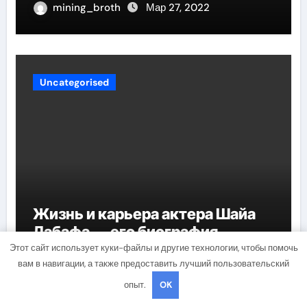
mining_broth
Мар 27, 2022
Uncategorised
Жизнь и карьера актера Шайа
Лабафа — его биография,
фильмография и личная жизнь
Этот сайт использует куки-файлы и другие технологии, чтобы помочь
вам в навигации, а также предоставить лучший пользовательский
mining_broth
Мар 27, 2022
опыт.
OK