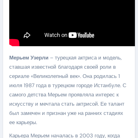
Мерьем Узерли
– турецкая актриса и модель,
ставшая известной благодаря своей роли в
сериале «Великолепный век». Она родилась 1
июля 1987 года в турецком городе Истанбуле. С
самого детства Мерьем проявляла интерес к
искусству и мечтала стать актрисой. Ее талант
был замечен и признан уже на ранних стадиях
ее карьеры.
Карьера Мерьем началась в 2003 году, когда