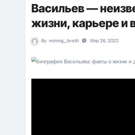
Васильев — неизв
жизни, карьере и
By
mining_broth
Мар 26, 2022