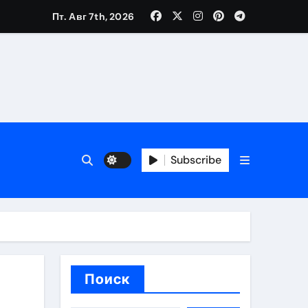
Пт. Авг 7th, 2026
каталоге
 и сроки
Subscribe
 оформления сделки
 участия с пополнением стейблкоином
ятиях
Поиск