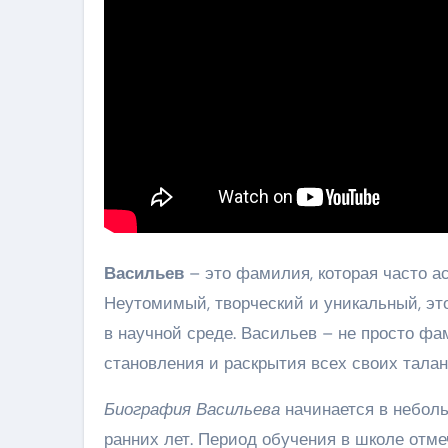
Васильев
– это фамилия, которая часто а
Неутомимый, творческий и уникальный, эт
в научной среде. Васильев – не просто фа
становления и раскрытия всех своих талан
Биография Васильева
начинается в неболь
ранних лет. Период обучения в школе от