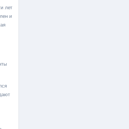
ти лет
лен и
тая
нты
лся
ждают