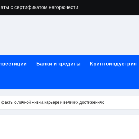
аты с сертификатом негорючести
офессий в онлайн-формате
родок и направляющих для конвейерных лент
ки, мебельного щита, фанеры, шпона и паркетной химии в 
атических лотков для хранения электронных компонентов
инвестиции
Банки и кредиты
Криптоиндустрия
ок из Китая в Казахстан: маршруты, таможенные процедуры
я, этапы строительства, проверка застройщика и сценарии
иртуальных платежных карт без верификации и банковского
факты о личной жизни, карьере и великих достижениях
 справочная информация о сельскохозяйственных предпри
яльных станций серий T330 и T990