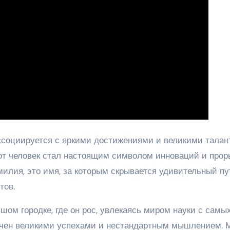
ссоциируется с яркими достижениями и великими талан
от человек стал настоящим символом инноваций и прор
милия, это имя, за которым скрывается удивительный пу
тов.
шом городке, где он рос, увлекаясь миром науки с самы
мечен великими успехами и нестандартным мышлением. 