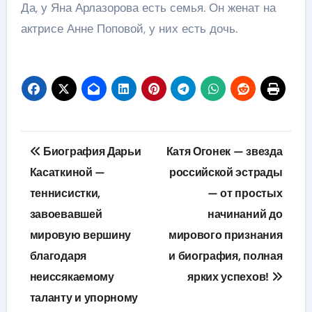
Да, у Яна Арлазорова есть семья. Он женат на
актрисе Анне Поповой, у них есть дочь.
Навигация
Биография Дарьи
Катя Огонек — звезда
по
Касаткиной —
российской эстрады
теннисистки,
— от простых
записям
завоевавшей
начинаний до
мировую вершину
мирового признания
благодаря
и биография, полная
неиссякаемому
ярких успехов!
таланту и упорному