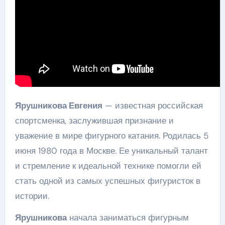
Ярушникова Евгения
— известная российская
спортсменка, заслужившая признание и
уважение в мире фигурного катания. Родилась 5
июня 1980 года в Москве. Ее уникальный талант
и стремление к идеальной технике помогли ей
стать одной из самых успешных фигуристок в
истории.
Ярушникова
начала заниматься фигурным