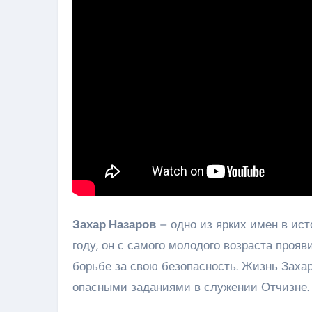
Захар Назаров
– одно из ярких имен в ист
году, он с самого молодого возраста проя
борьбе за свою безопасность. Жизнь Заха
опасными заданиями в служении Отчизне.