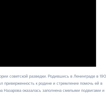
ории советской разведки. Родившись в Ленинграде в 19
вил приверженность к родине и стремление помочь ей в
ра Назарова оказалась заполнена смелыми подвигами и