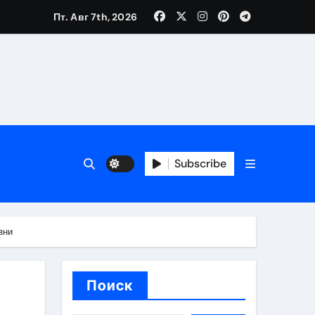
Пт. Авг 7th, 2026
каталоге
 и сроки
 оформления сделки
Subscribe
 участия с пополнением стейблкоином
ятиях
зни
Поиск