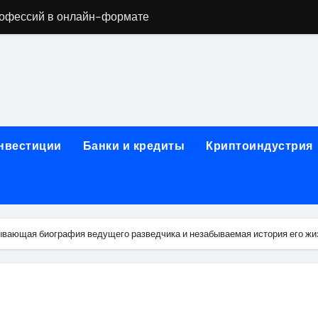
офессий в онлайн-формате
родок и направляющих для конвейерных лент
ки, мебельного щита, фанеры, шпона и паркетной химии в 
атических лотков для хранения электронных компонентов
ок из Китая в Казахстан: маршруты, таможенные процедуры
инвестиции
Банки и кредиты
Криптоиндустрия
я, этапы строительства, проверка застройщика и сценарии
иртуальных платежных карт без верификации и банковского
 справочная информация о сельскохозяйственных предпри
ывающая биография ведущего разведчика и незабываемая история его жи
яльных станций серий T330 и T990