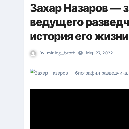
Захар Назаров — 
ведущего разведч
история его жизни
By
mining_broth
Мар 27, 2022