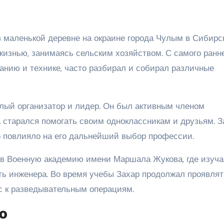
в маленькой деревне на окраине города Чулым в Сибирс
жизнью, занимаясь сельским хозяйством. С самого ранн
анию и технике, часто разбирал и собирал различные
елый организатор и лидер. Он был активным членом
 старался помогать своим одноклассникам и друзьям. З
то повлияло на его дальнейший выбор профессии.
 в Военную академию имени Маршала Жукова, где изуч
ть инженера. Во время учебы Захар продолжал проявлят
с к разведывательным операциям.
го