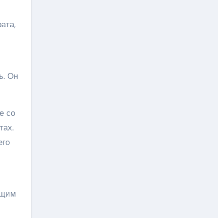
ата,
ь. Он
е со
тах.
его
ющим