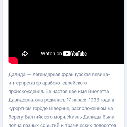
Далида — легендарная французская певица-
интерпретатор арабско-еврейского
происхождения. Ее настоящее имя Виолетта
Давидовна, она родилась 17 января 1933 года в
курортном городе Шверине, расположенном на
берегу Балтийского моря. Жизнь Далиды была
полна разных событий и трагических поворотов,