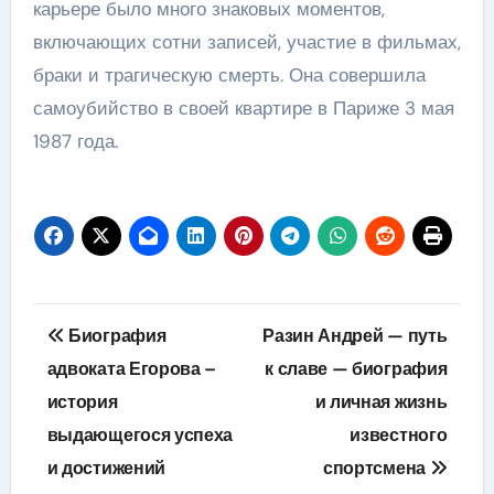
карьере было много знаковых моментов,
включающих сотни записей, участие в фильмах,
браки и трагическую смерть. Она совершила
самоубийство в своей квартире в Париже 3 мая
1987 года.
Навигация
Биография
Разин Андрей — путь
по
адвоката Егорова –
к славе — биография
история
и личная жизнь
записям
выдающегося успеха
известного
и достижений
спортсмена